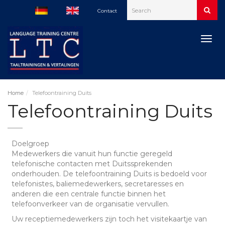
Contact
Togg
navig
Home
Telefoontraining Duits
Telefoontraining Duits
Doelgroep
Medewerkers die vanuit hun functie geregeld
telefonische contacten met Duitssprekenden
onderhouden. De telefoontraining Duits is bedoeld voor
telefonistes, baliemedewerkers, secretaresses en
anderen die een centrale functie binnen het
telefoonverkeer van de organisatie vervullen.
Uw receptiemedewerkers zijn toch het visitekaartje van