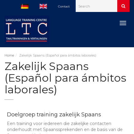
Contact
Togg
navig
Home
Zakelijk Spaans (Español para ámbitos laborales)
Zakelijk Spaans
(Español para ámbitos
laborales)
Doelgroep training zakelijk Spaans
Een training voor iedereen die zakelijke contacten
onderhoudt met Spaanssprekenden en de basis van de