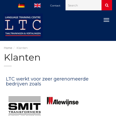
Contact
Togg
navig
Home
Klanten
Klanten
LTC werkt voor zeer gerenomeerde
bedrijven zoals