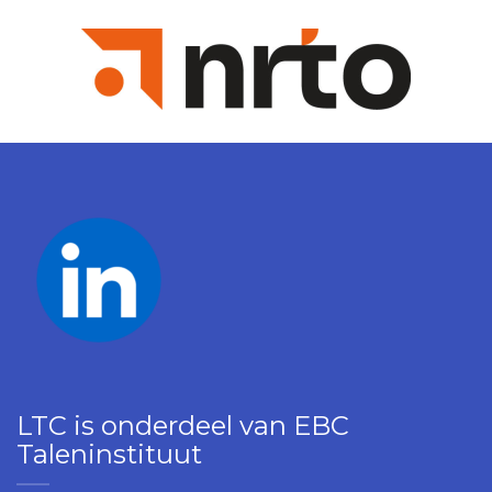
LTC is onderdeel van EBC
Taleninstituut