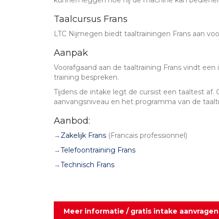
kunnen leggen hoe hij de machine kan bedienen 
Taalcursus Frans
LTC Nijmegen biedt taaltrainingen Frans aan vo
Aanpak
Voorafgaand aan de taaltraining Frans vindt een 
training bespreken.
Tijdens de intake legt de cursist een taaltest a
aanvangsniveau en het programma van de taaltr
Aanbod:
→
Zakelijk Frans
(Francais professionnel)
→
Telefoontraining Frans
→
Technisch Frans
Meer informatie / gratis intake aanvragen