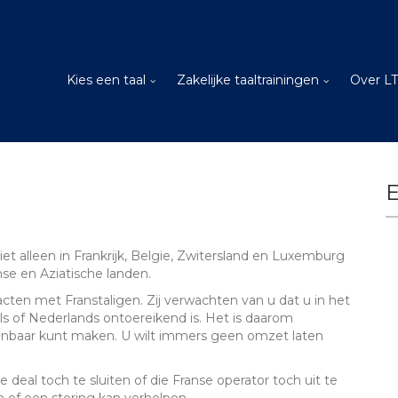
Kies een taal
Zakelijke taaltrainingen
Over L
E
niet alleen in Frankrijk, Belgie, Zwitersland en Luxemburg
se en Aziatische landen.
acten met Franstaligen. Zij verwachten van u dat u in het
of Nederlands ontoereikend is. Het is daarom
taanbaar kunt maken. U wilt immers geen omzet laten
e deal toch te sluiten of die Franse operator toch uit te