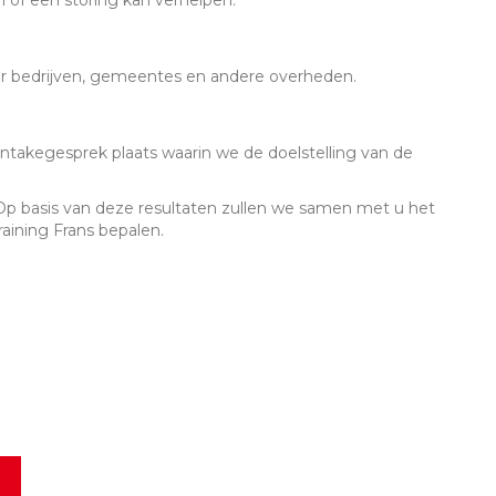
of een storing kan verhelpen.
or bedrijven, gemeentes en andere overheden.
intakegesprek plaats waarin we de doelstelling van de
f. Op basis van deze resultaten zullen we samen met u het
aining Frans bepalen.