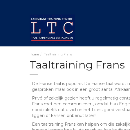
Home
Taaltraining Frans
Taaltraining Frans
De Franse taal is populair. De Franse taal wordt 
gesproken maar ook in een groot aantal Afrikaan
Privé of zakelijk gezien heeft u regelmatig cont
Frans met hen communiceert, omdat hun Engels 
noodzakelijk dat u zich in het Frans goed vers
liggen of kansen onbenut laten!
Een taaltraining Frans kan helpen om die zakelijk