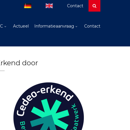
Contact
TC
Actueel
Informatieaanvraag
Contact
rkend door