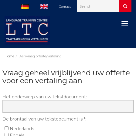
Contact
Togg
navig
Home
Aanvraag offerte/vertaling
Vraag geheel vrijblijvend uw offerte
voor een vertaling aan
Het onderwerp van uw tekstdocument:
De brontaal van uw tekstdocument is *:
Nederlands
Engels