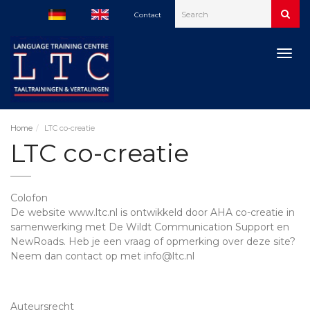
Contact
Togg
navig
Home
LTC co-creatie
LTC co-creatie
Colofon
De website www.ltc.nl is ontwikkeld door AHA co-creatie in
samenwerking met De Wildt Communication Support en
NewRoads. Heb je een vraag of opmerking over deze site?
Neem dan contact op met info@ltc.nl
Auteursrecht